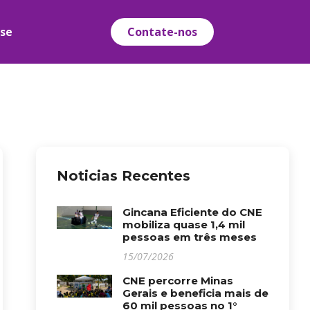
-se
Contate-nos
Noticias Recentes
Gincana Eficiente do CNE
mobiliza quase 1,4 mil
pessoas em três meses
15/07/2026
CNE percorre Minas
Gerais e beneficia mais de
60 mil pessoas no 1°